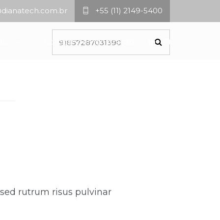
dianatech.com.br
+55 (11) 2149-5400
dos
Solicitar demonstração
 sed rutrum risus pulvinar