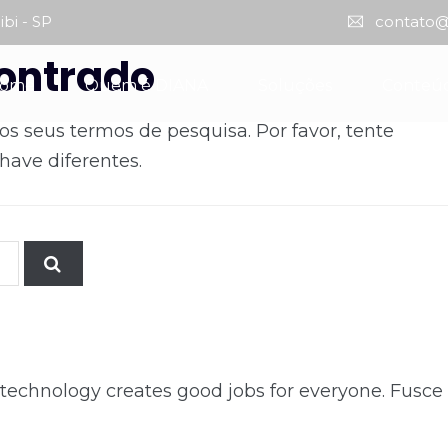
ibi - SP
contato@
ontrado
ome
Quem é DIANA
Soluções
Conteú
 seus termos de pesquisa. Por favor, tente
ave diferentes.
 technology creates good jobs for everyone. Fusce