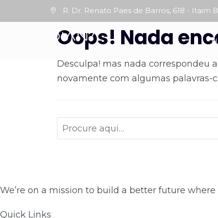
R. Dr. Renato Paes de Barros, 618 - Itaim B
Oops! Nada enc
H
Desculpa! mas nada correspondeu aos
novamente com algumas palavras-ch
We’re on a mission to build a better future where
Quick Links​